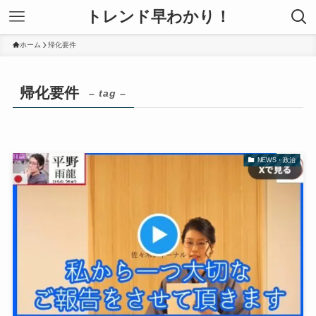
トレンド早わかり！
ホーム
帰化要件
帰化要件
– tag –
NEWS・政治