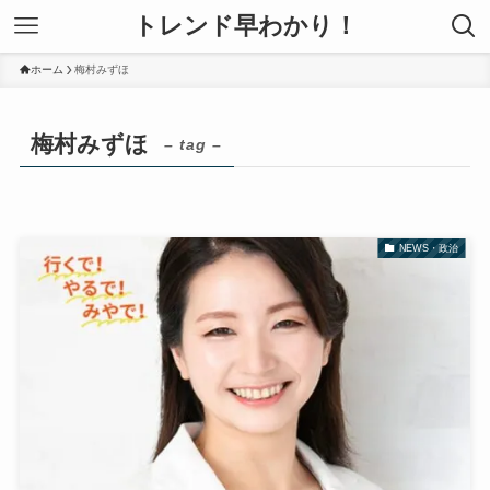
トレンド早わかり！
ホーム
梅村みずほ
梅村みずほ
– tag –
NEWS・政治