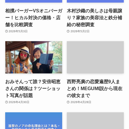
相撲バーガーVSオニバーガ
木村沙織の美しさは母親譲
ー！ヒカル対決の価格・店
り？家族の美容法と鉄分補
舗を比較調査
給の秘密調査
2026年5月3日
2026年5月2日
おみそんって誰？安倍昭恵
西野亮廣の恋愛遍歴9人ま
さんの関係は？ツーショッ
とめ！MEGUMI説から現在
ト写真が話題
の彼女まで
2026年4月30日
2026年4月28日