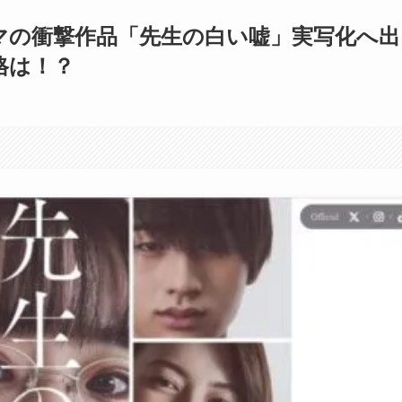
マの衝撃作品「先生の白い嘘」実写化へ出
格は！？