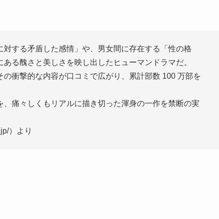
に対する矛盾した感情」や、男女間に存在する「性の格
にある醜さと美しさを映し出したヒューマンドラマだ。
の衝撃的な内容が口コミで広がり、累計部数 100 万部を
を、痛々しくもリアルに描き切った渾身の一作を禁断の実
o.jp/）より