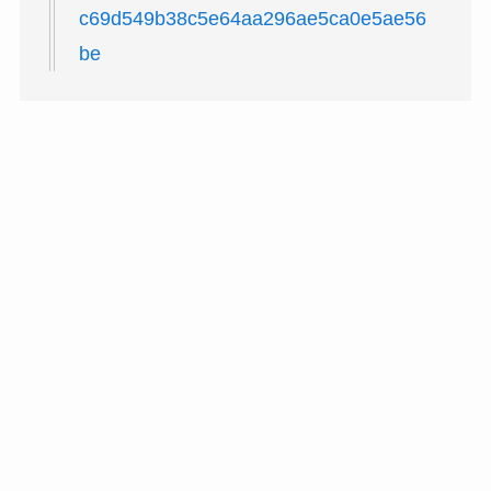
c69d549b38c5e64aa296ae5ca0e5ae56
be