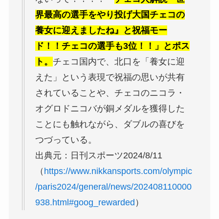
界最高の選手をやり投げ大国チェコの
養女に迎えましたね』と祝福モー
ド！！チェコの選手も3位！！」とポス
ト。
チェコ国内で、北口を「養女に迎
えた」という表現で祝福の思いが共有
されていることや、チェコのニコラ・
オグロドニコバが銅メダルを獲得した
ことにも触れながら、ダブルの喜びを
つづっている。
出典元：日刊スポーツ2024/8/11
（
https://www.nikkansports.com/olympic
/paris2024/general/news/202408110000
938.html#goog_rewarded
）