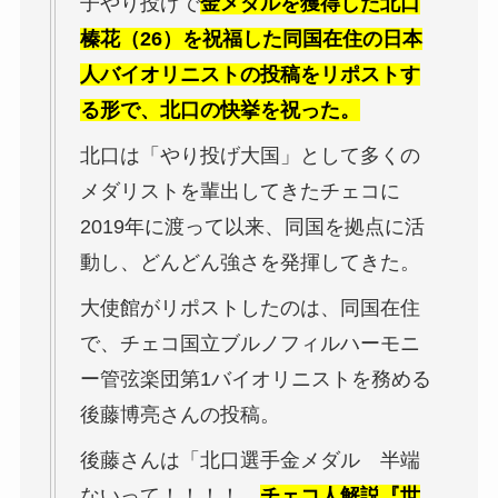
子やり投げで
金メダルを獲得した北口
榛花（26）を祝福した同国在住の日本
人バイオリニストの投稿をリポストす
る形で、北口の快挙を祝った。
北口は「やり投げ大国」として多くの
メダリストを輩出してきたチェコに
2019年に渡って以来、同国を拠点に活
動し、どんどん強さを発揮してきた。
大使館がリポストしたのは、同国在住
で、チェコ国立ブルノフィルハーモニ
ー管弦楽団第1バイオリニストを務める
後藤博亮さんの投稿。
後藤さんは「北口選手金メダル 半端
ないって！！！！
チェコ人解説『世