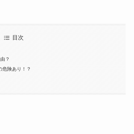
目次
理由？
の危険あり！？