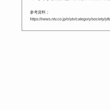
参考資料；
https://news.ntv.co.jp/n/ytv/category/societ