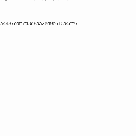
y/ytba4487cdff6f43d8aa2ed9c610a4cfe7