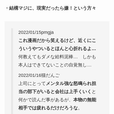
・結構マジに、現実だったら嫌！という方々
2022/01/15pmgja
これ漫画だから笑えるけど、近くにこ
ういうやついるとほんと心折れるよ…
何教えてもダメな給料泥棒… しかも
本人はできてないことの自覚無し…
2022/01/16猫だんご
上司にとって
メンタル強な怒鳴られ担
当の部下がいると会社は上手くいく
と
何かで読んだ事があるが、
本物の無能
相手では疲れるだけだろうな
。