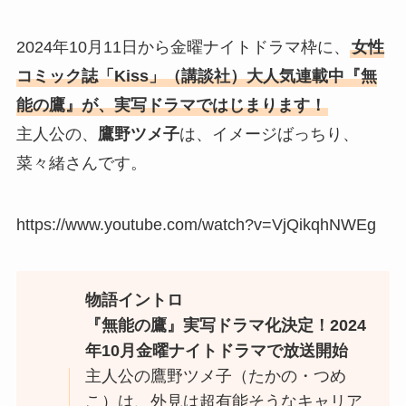
2024年10月11日から金曜ナイトドラマ枠に、
女性
コミック誌「Kiss」（講談社）大人気連載中『無
能の鷹』が、実写ドラマではじまります！
主人公の、
鷹野ツメ子
は、イメージばっちり、
菜々緒さんです。
https://www.youtube.com/watch?v=VjQikqhNWEg
物語イントロ
『無能の鷹』実写ドラマ化決定！2024
年10月金曜ナイトドラマで放送開始
主人公の鷹野ツメ子（たかの・つめ
こ）は、外見は超有能そうなキャリア