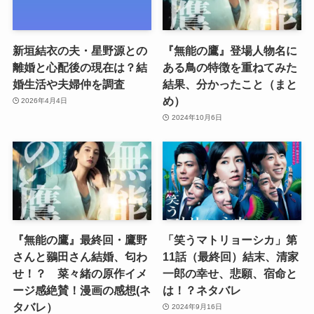
新垣結衣の夫・星野源との
『無能の鷹』登場人物名に
離婚と心配後の現在は？結
ある鳥の特徴を重ねてみた
婚生活や夫婦仲を調査
結果、分かったこと（まと
め）
2026年4月4日
2024年10月6日
『無能の鷹』最終回・鷹野
「笑うマトリョーシカ」第
さんと鶸田さん結婚、匂わ
11話（最終回）結末、清家
せ！？ 菜々緒の原作イメ
一郎の幸せ、悲願、宿命と
ージ感絶賛！漫画の感想(ネ
は！？ネタバレ
タバレ）
2024年9月16日