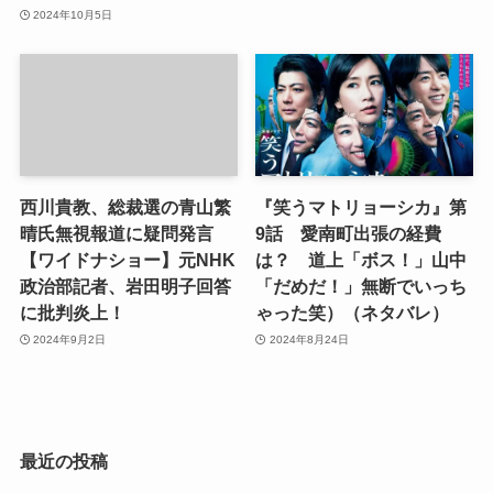
2024年10月5日
西川貴教、総裁選の青山繁
『笑うマトリョーシカ』第
晴氏無視報道に疑問発言
9話 愛南町出張の経費
【ワイドナショー】元NHK
は？ 道上「ボス！」山中
政治部記者、岩田明子回答
「だめだ！」無断でいっち
に批判炎上！
ゃった笑）（ネタバレ）
2024年9月2日
2024年8月24日
最近の投稿