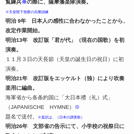
覧練兵
※
の際に、薩摩藩楽隊演奏。
※天皇陛下視察の兵隊訓練
明治 9年 日本人の感性に合わなかったことから、
改定作業開始。
明治13年 改訂版「君が代」（現在の国歌）を初
演奏。
１１月３日の天長節（天皇の誕生日の祝日）に初
演奏。
明治21年 改訂版をエッケルト（独）により吹奏
楽用に編曲。
海軍省から各条約国に「大日本禮（礼）式」
（JAPANISCHE HYMNE）
※
題名で送付。
※直訳は、（日本の讃美歌）
明治26年 文部省の告示にて、小学校の祝祭日に