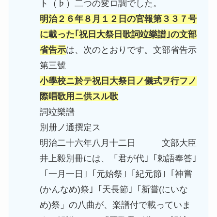
ト（♭）二つの変ロ調でした。
明治２６年８月１２日の官報第３３７号
に載った｢祝日大祭日歌詞竝樂譜｣の文部
省告示
は、次のとおりです。文部省告示
第三號
小學校ニ於テ祝日大祭日ノ儀式ヲ行フノ
際唱歌用ニ供スル歌
詞竝樂譜
別册ノ通撰定ス
明治二十六年八月十二日 文部大臣
井上毅別冊には、「君が代｣「勅語奉答｣
「一月一日｣「元始祭｣「紀元節｣「神嘗
(かんなめ)祭｣「天長節｣「新嘗(にいな
め)祭」の八曲が、楽譜付で載っていま