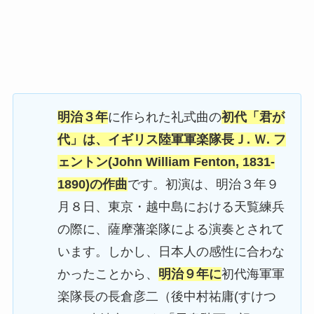
明治３年
に作られた礼式曲の
初代「君が
代」は、イギリス陸軍軍楽隊長Ｊ. Ｗ. フ
ェントン(John William Fenton, 1831-
1890)の作曲
です。初演は、明治３年９
月８日、東京・越中島における天覧練兵
の際に、薩摩藩楽隊による演奏とされて
います。しかし、日本人の感性に合わな
かったことから、
明治９年に
初代海軍軍
楽隊長の長倉彦二（後中村祐庸(すけつ