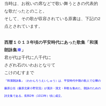
当時は、お祝いの席などで歌い舞うときの代表的
な歌だったとのこと。
そして、その歌が収容されている原書は、下記の2
点とされています。
西暦１０１３年頃の平安時代にあった歌集「和漢
朗詠集
※
」
君が代は千代に八千代に
さざれ石のいわおとなりて
こけのむすまで
『和漢朗詠集』（わかんろうえいしゅう）は、平安時代中期の歌人で公卿の
藤原公任（藤原北家小野宮流）が漢詩・漢文・和歌を集めた、朗詠のための
詩文集である。長和2年（1013年）頃に成立。