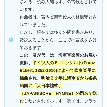
される「読み人知らず」の古歌とされて
います。
作曲者は、宮内省楽部伶人の林廣守とさ
れていました。
しかし、現在では多くの研究書があり、
諸説あることから、ここでは言及をさけ
ておきます。
この「君が代」は、海軍軍楽隊のお雇い
教師、
ドイツ人のＦ. エッケルト(Franz
Eckert, 1852-1916)によって吹奏楽用に
編曲
され、
明治２１年に海軍省から各条
約国に「大日本禮式」
（JAPANISCHE HYMNE）の題名で送
付
した
とされています。調子は、フラッ