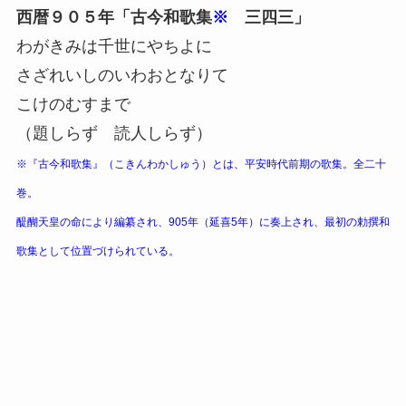
西暦９０５年「古今和歌集
※
三四三」
わがきみは千世にやちよに
さざれいしのいわおとなりて
こけのむすまで
（題しらず 読人しらず）
※『古今和歌集』（こきんわかしゅう）とは、平安時代前期の歌集。全二十
巻。
醍醐天皇の命により編纂され、905年（延喜5年）に奏上され、最初の勅撰和
歌集として位置づけられている。