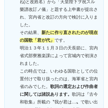
ね)と改姓名）から「天皇陛下ヲ祝スル
樂譜改訂ノ儀」と題する上申書が提出さ
れ、宮内省と改訂の方向で検討に入りま
した。
その結果、
新たに作り直されたのが現在
の国歌「君が代」
です。
明治１３年１１月３日の天長節に、宮内
省式部寮雅楽課によって宮城内で初演さ
れました。
この時点では、いわゆる国歌としての位
置付けで取り扱ったのは、海軍省と宮内
省のみでした。
歌詞の選定および作曲者
に関しては諸説あります。
歌詞は『古今
和歌集』所載の〝我が君は…〟で歌い出