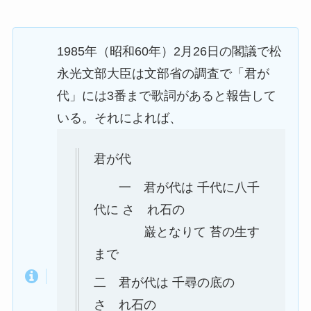
1985年（昭和60年）2月26日の閣議で松
永光文部大臣は文部省の調査で「君が
代」には3番まで歌詞があると報告して
いる。それによれば、
君が代
一
君が代は 千代に八千
代に さゞれ石の
巌となりて 苔の生す
まで
二
君が代は 千尋の底の
さゞれ石の