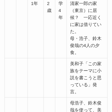
1年
2
学
清家一郎の家
歳
4
（東京）に居
年
候？ 一応近く
に家は借りてい
た。
母・浩子、鈴木
俊哉の4人の夕
食。
美和子「この家
族をテーマに小
説を書こうと思
っている」発
言。
母浩子、鈴木俊
哉を使って、美