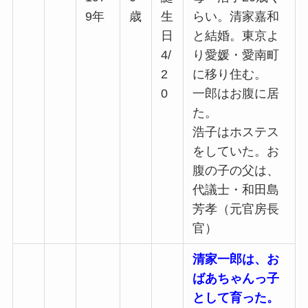
9年
歳
生
らい。清家嘉和
日
と結婚。東京よ
4/
り愛媛・愛南町
2
に移り住む。
0
一郎はお腹に居
た。
浩子はホステス
をしていた。お
腹の子の父は、
代議士・和田島
芳孝（元官房長
官）
清家一郎は、お
ばあちゃんっ子
として育った。