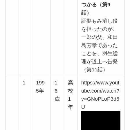
つかる（第9
話）
証拠もみ消し役
を担ったのが、
一郎の父、和田
島芳孝であった
ことを、羽生総
理が道上へ告発
（第11話）
1
199
1
高
https://www.yout
5年
6
校
ube.com/watch?
歳
1
v=GNoPLoP3d6
年
U