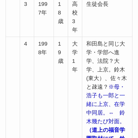
3
199
1
高
生徒会長
7年
8
校
歳
3
年
4
199
1
大
和田島と同じ大
8年
9
学
学・学部へ進
歳
1
学、法院？大
年
学、上京。鈴木
(東大）、佐々木
と疎遠？
※母・
浩子も一郎と一
緒に上京、在学
中同居。⇔ 鈴
木幾たび対面。
（道上の福音学