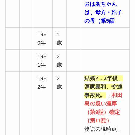
おばあちゃん
は、母方・浩子
の母（第5話
198
1
0年
歳
198
2
1年
歳
198
3
結婚2，3年後、
2年
歳
清家嘉和、交通
事故死。
→
和田
島の疑い濃厚
（第9話）確定
（第11話）
物語の現時点、