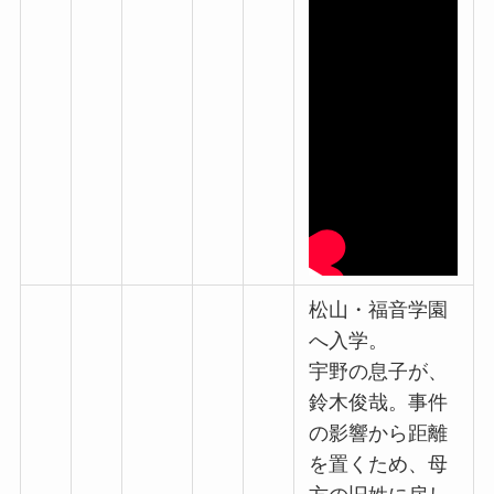
松山・福音学園
へ入学。
宇野の息子が、
鈴木俊哉。事件
の影響から距離
を置くため、母