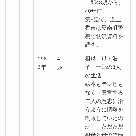
一郎43歳から、
40年前。
第8話で、道上
香苗は愛南町警
察で状況資料を
調査。
198
4
祖母、母・浩
3年
歳
子、一郎の3人
の生活。
絵本もテレビも
なく（養育する
二人の意志に沿
うように情報を
制限していたの
か）、ただただ
祖母と母の笑顔