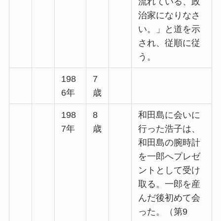
流れている、政
治家になりなさ
い。」と道を示
され、従順に従
う。
198
7
6年
歳
198
8
和田島に会いに
7年
歳
行った浩子は、
和田島の腕時計
を一郎へプレゼ
ントとして受け
取る。一郎を産
んだ後初めて会
った。（第9