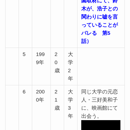
園取材にて、鈴
木が、浩子との
関わりに嘘を言
っていることが
バレる 第5
話）
5
199
2
大
9年
0
学
歳
2
年
6
200
2
大
同じ大学の元恋
0年
1
学
人・三好美和子
歳
3
に、映画館にて
年
出会う。