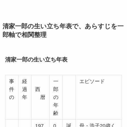
清家一郎の生い立ち年表で、あらすじを一
郎軸で相関整理
清家一郎の生い立ち年表
事
経
一
エピソード
件
過
西
郎
の
年
暦
の
年
齢
197
0
誕
母・浩子20歳く