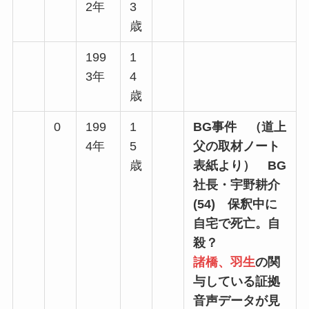
2年
3
歳
199
1
3年
4
歳
0
199
1
BG事件 （道上
4年
5
父の取材ノート
歳
表紙より） BG
社長・宇野耕介
(54) 保釈中に
自宅で死亡。自
殺？
諸橋、羽生
の関
与している証拠
音声データが見