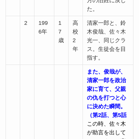
方の旧姓に戻し
た。
2
199
1
高
清家一郎と、鈴
6年
7
校
木俊哉、佐々木
歳
2
光一、同じクラ
年
ス。生徒会を目
指す。
また、俊哉が、
清家一郎を政治
家に育て、父親
の仇を打つと心
に決めた瞬間。
（第2話、第5話
この時、佐々木
が助言を出して